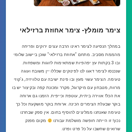
צימר מומלץ- צימר אחוזת ברזילאי
במהלך הנסיעה לצימר ראינו הרבה עצים ירוקים ופריחה
מהממת מסביב. מתחם "אחוזת ברזילאי" שוכן ביישוב שלומי
ובו 3 בקתות עץ יפהפיות שמתאימות לזוגות ומשפחות.
שנכנסו לצימר דאגו לנו לפינוקים שכללו יין משובח ועוגה
טעימה. הצימר עשוי מעץ ובו פינת ישיבה עם טלוויזיה, ג'קוזי
מרווח, מטבחון עם מיקרוגל, מקרר ומכונת קפה ובקיצור יש בו
את הכל! אווירה ביתית, עוטפת וכייפית. הזמנו גם ארוחה
בוקר שבעלת הצימרים הכינה. ארוחת בוקר מושקעת וכל כך
טעימה שאנחנו ממליצים להוסיף בחום. אין ספק שבחרנו
נכון! זו הייתה חופשה מושלמת עבורנו
מקום מפנק
שרואים שחשבו על כל פרט ופרט.