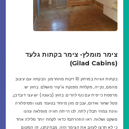
צימר מומלץ- צימר בקתות גלעד
(Gilad Cabins)
בקתות זוגיות במרחק 10 דקות מהחרמון. הבקתה עם עיצוב
מהמם, נקייה, מקלחת מפנקת וג'קוזי מושלם. בחוץ יש
מרפסת כייפית עם נוף להרים. בחוץ (בעונה) יש עצי דובדבן,
פטל שחור ואדום, ענבים מזן מיוחד בטעמי מנגו ופסיפלורה
וגינת צמחי תבלין לתה. לנו הייתה חוויה מופלאה ונהנו
משקט ושלווה. ראו הוזהרתם! כדאי לקחת יותר מלילה אחד
כי לא תרצו לעזוב את הצימר הזה. מבחינתנו, זה המקום