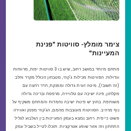
צימר מומלץ- סוויטות "פנינת
המעיינות
"
מתחם מיוחד במושב רחוב, שיש בו 3 סוויטות יפות, מרווחות
וגדולות. הסוויטות מכילות ג'קוזי, מטבחון הכולל מקרר וחלב
(זה חשוב!), מיטה זוגית גדולה ומפנקת, חדר רחצה עם
מקלחון, פינה ישיבה עם טלוויזיה, מרפסת ובריכה גדולה
משותפת. בחוץ יש פינות ישיבה נחמדות והמתחם משקיף על
נוף מרהיב. הסוויטות מעוצבות מהמם, הג'קוזי מפנק ואווירה
פשוט כייפית. רחוב נמצא בעמק המעיינות בין הגלבוע לגליל
התחתון וזה אזור שופע אטרקציות. תוכלו לטייל בשביל עמק