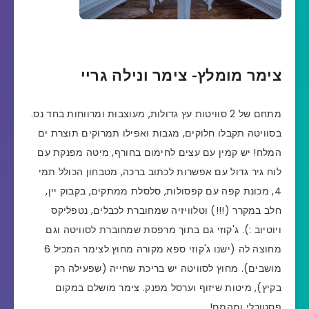
צימר מומלץ- צימר ונילה גריי
מתחם של 2 סוויטות עץ גדולות, מעוצבות ומרווחות בחד נס.
בסוויטה תקבלו חלוקים, מגבות ואפילו תמרוקים תוצרת ים
המלח! יש קמין עם עצים לחימום בחורף, מיטה מפנקת עם
לוח גיר גדול עם אפשרות לכתוב ברכה, מטבחון הכולל תמי
4, מכונת קפה עם קפסולות, סלסלת ממתקים, בקבוק יין,
חלב במקרר (!!!) וטלוויזיה שמחוברת לכבלים, נטפליקס
ויוטיוב :). ג'קוזי גם בתוך מרפסת שמחוברת לסוויטה וגם
מחוצה לה (ישנו ג'קוזי ספא מקורה מחוץ לצימר המכיל 6
מושבים). מחוץ לסוויטה יש בריכת שחייה (שפעילה רק
בקיץ), מיטות שיזוף וערסל מפנק. צימר מושלם במקום
פסטורלי ומהמם!