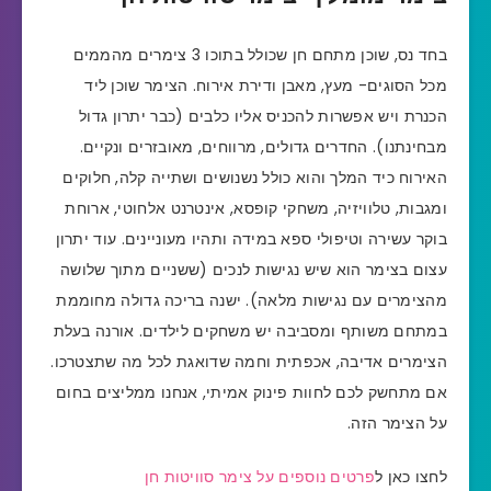
בחד נס, שוכן מתחם חן שכולל בתוכו 3 צימרים מהממים
מכל הסוגים- מעץ, מאבן ודירת אירוח. הצימר שוכן ליד
הכנרת ויש אפשרות להכניס אליו כלבים (כבר יתרון גדול
מבחינתנו). החדרים גדולים, מרווחים, מאובזרים ונקיים.
האירוח כיד המלך והוא כולל נשנושים ושתייה קלה, חלוקים
ומגבות, טלוויזיה, משחקי קופסא, אינטרנט אלחוטי, ארוחת
בוקר עשירה וטיפולי ספא במידה ותהיו מעוניינים. עוד יתרון
עצום בצימר הוא שיש נגישות לנכים (ששניים מתוך שלושה
מהצימרים עם נגישות מלאה). ישנה בריכה גדולה מחוממת
במתחם משותף ומסביבה יש משחקים לילדים. אורנה בעלת
הצימרים אדיבה, אכפתית וחמה שדואגת לכל מה שתצטרכו.
אם מתחשק לכם לחוות פינוק אמיתי, אנחנו ממליצים בחום
על הצימר הזה.
לחצו כאן ל
פרטים נוספים על צימר סוויטות חן