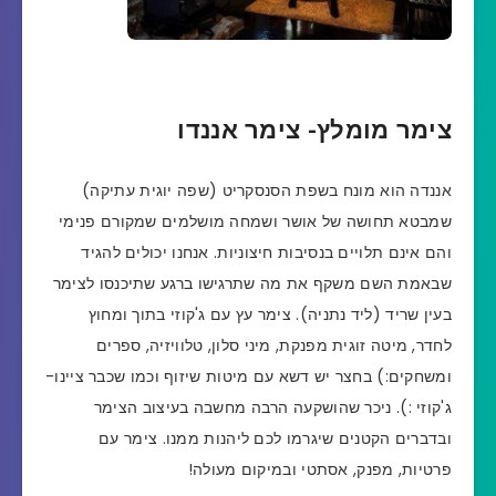
צימר מומלץ- צימר אננדו
אננדה הוא מונח בשפת הסנסקריט (שפה יוגית עתיקה)
שמבטא תחושה של אושר ושמחה מושלמים שמקורם פנימי
והם אינם תלויים בנסיבות חיצוניות. אנחנו יכולים להגיד
שבאמת השם משקף את מה שתרגישו ברגע שתיכנסו לצימר
בעין שריד (ליד נתניה). צימר עץ עם ג'קוזי בתוך ומחוץ
לחדר,
מיטה זוגית מפנקת, מיני סלון, טלוויזיה, ספרים
ומשחקים:) בחצר יש דשא עם מיטות שיזוף וכמו שכבר ציינו-
ג'קוזי :). ניכר שהושקעה הרבה מחשבה בעיצוב הצימר
ובדברים הקטנים שיגרמו לכם ליהנות ממנו. צימר עם
פרטיות, מפנק, אסתטי ובמיקום מעולה!