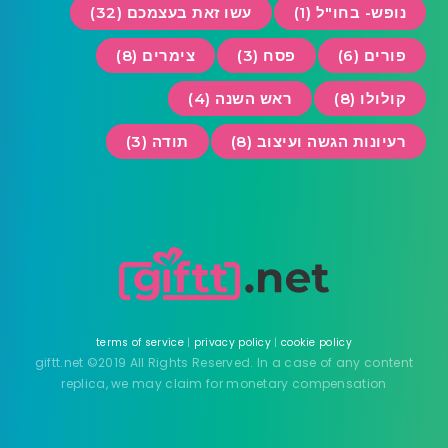
נופש- בחו"ל (1)
עשו זאת בעצמכם (32)
פורים (6)
פסח (3)
צימרים (8)
קולולו (8)
ראש השנה (4)
רעיונות הגשה ועיצוב (8)
תודה (3)
terms of service
|
privacy policy
|
cookie policy
giftt.net ©2019 All Rights Reserved. In a case of any content
replica, we may claim for monetary compensation