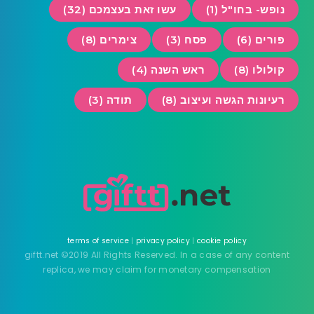
נופש- בחו"ל (1)
עשו זאת בעצמכם (32)
פורים (6)
פסח (3)
צימרים (8)
קולולו (8)
ראש השנה (4)
רעיונות הגשה ועיצוב (8)
תודה (3)
terms of service
|
privacy policy
|
cookie policy
giftt.net ©2019 All Rights Reserved. In a case of any content
replica, we may claim for monetary compensation