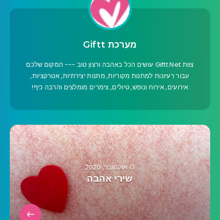
מערכת Giftt
צוות Giftt.Net עושים הכל באהבה ורצון טוב --- המקום שלכם
עבור רעיונות למתנות מקוריות, מתנות יצירתיות, אטרקציות,
אירועים, אירוח ונופש, טיולים, צימרים מומלצים והרבה כיף!
13 אוקטובר, 2020
שירי אהבה