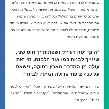
שמזכירים לכם את הפעמים הראשונות שנפגשתם והתחלתם
לצאת. איפה זה היה? מה משך את תשומת ליבכם? מה הכי
אהבתם שראיתם בהתחלה? נסו לחשוב על מתנה שתאפיין
את התחלת הזוגיות. אם אין לכם רעיון מקורי או משהו מיוחד
משלכם, תמיד תוכלו להדפיס תמונה על קנבס או מסגרת עם
תמונה מתחילת הקשר.
"הינך יפה רעייתי ושפתותייך חוט שני,
שינייך לבנות כמו אור הלבנה. מי זאת
עולה מן המדבר מארץ רחוקה, נישאת
על כנף ציפור גדולה הגיעה לביתי"
שיר "הינך יפה" של עידן רייכל. בשיר זה תוכלו להתייחס לכמה
מילים שמוזכרות בו "אור הלבנה", "כנף ציפור גדולה", "הגיעה
לביתי", בדרך הזו: