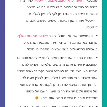
שמסבירה
איפה כדאי לעצב אלבום דיגיטלי?
למה צריך
לשים לב בעיצוב אלבום דיגיטלי? איפה יש מבצע
לאלבום דיגיטלי? האם ניתן לקבל קופון לאלבום
דיגיטלי? ועוד המון רעיונות וטיפים לעיצוב אלבום
דיגיטלי.
באמצעות אוריגמי תוכלו ליצור
אלבום תמונות נשלף
.
מדובר במתנה מקורית, יצירתית ומהממת שתצטרכו
בשבילה בריסטולים בשני צבעים, מספריים וסרגל.
מתנת החצי- אם אתם רוצים להסביר לאהובתכם או
אהובכם שאיתם אתם מרגישים שלמים, תעניקו להם
מתנת חצי חצי. הכוונה למתנה שמחולקת לחצאים שחצי
אחד שלכם וחצי אחד שלו/ שלה. ניתן להכין עוגת לב
ולחתוך אותה בזיגזג לחצי, ניתן לקנות שרשרת עם חצי
של משהו ולכם יש את החצי השני. חשבו על משהו
ששניכם אוהבים ופשוט תחצו אותו לחצי
כוס הפלא בצבע אחיד מסוים וברגע ששופכים מים