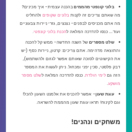
בלוני קונפטי מהממים
בהכנה עצמית- איך מכינים?
מה שאתם צריכים זה לקנות
בלונים שקופים
ולהחליט
מה אתם מכניסים לבפנים- נצנצים, גזרי ניירות צבעוניים
ועוד…. כנסו להדרכה המלאה ל
הכנת בלוני קונפטי
.
שלט מספרים
של השנה החדשה- ממש קל להכנה
והתוצאה מדהימה. אתם צריכים: קרטון, ניירות כסף (יש
את הקישוטים לסוכה שאותם אפשר לגזום ולהשתמש),
דבק פלסטי, סכין יפני ומכחול. ניתן לעשות את המספר
הזה גם
ל
ימי הולדת
. כנסו להדרכה המלאה ל
שלט מספר
מושקע
.
עוגת שעון
– אפשר להכניס את אלמנט השעון להכל!
וגם לקינוח! תראו עוגת שעון מהממת להשראה.
משחקים ונהנים!