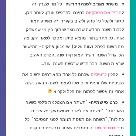
משחק מגניב לשנה החדשה-
כל מה שצריך זה
ל
הוריד את הפתקיות
בחינם ולהדפיס אותן. לאחר מכן,
לגזור ולקפל כל פתק ולשים בקערה. זה משחק חמוד
לכבוד השנה החדשה שבה נוצר שיתוף בין מי שמשחק
אותו. כל אחד בתורו מוציא פתק ומספר לשאר הקבוצה
מה רשום בפתק ועונה עליו:) יש מגוון פתקים- ההישאר
הכי גדול השנה, השיר המועדף השנה, הסרט האהוב
שראית השנה, חבר חדש שרכשת השנה ועוד…
להכין
כרטיסים
שבהם כל אחד מהאורחים ירשום את
הציפיות שלו והאיחולים שלו לעצמו לשנה הבאה.. שנה
אחרי זה אפשר לפתוח את הכל ולקרוא
כרטיסי שתייה-
"תשתה אם הצטלמת סלפי בשעה
האחרונה", "תשתה אם לאדם שמשמאלך יש עיניים
כחולות", "תשתה אם תפסת תנומה לפני המסיבה". כל
מיני
כרטיסי שתייה
נחמדים שעוזרים לשבירת הקרח