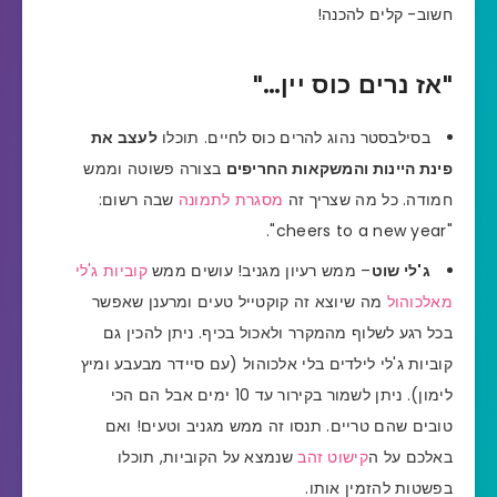
חשוב- קלים להכנה!
"אז נרים כוס יין…"
בסילבסטר נהוג להרים כוס לחיים. תוכלו
לעצב את
פינת היינות והמשקאות החריפים
בצורה פשוטה וממש
חמודה. כל מה שצריך זה
מסגרת לתמונה
שבה רשום:
"cheers to a new year".
ג'לי שוט
– ממש רעיון מגניב! עושים ממש
קוביות ג'לי
מאלכוהול
מה שיוצא זה קוקטייל טעים ומרענן שאפשר
בכל רגע לשלוף מהמקרר ולאכול בכיף. ניתן להכין גם
קוביות ג'לי לילדים בלי אלכוהול (עם סיידר מבעבע ומיץ
לימון). ניתן לשמור בקירור עד 10 ימים אבל הם הכי
טובים שהם טריים. תנסו זה ממש מגניב וטעים! ואם
באלכם על ה
קישוט זהב
שנמצא על הקוביות, תוכלו
בפשטות להזמין אותו.