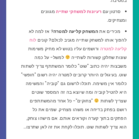
במסיבה.
סרטון עם
רעיונות למשחקי שתייה
מגוונים
ומצחיקים.
מכירים את
המשחק קליעה למטרה
? אז למה לא
להפוך אותו למשחק שתייה מגניב לכולם? קונים
לוח
קליעה למטרה
ורושמים עליו בטוש לא מחיק משימות
שונות שחלקן קשורות לשתייה
למשל- על כמה
משבצות יהיה כתוב "שוט" כלומר המשתתף צריך לשתות
שוט. בעיגולים היותר קרובים למטרה יהיה רשום "חופשי"
כלומר אין משימה. תוכלו לרשום גם "קוביה" והמשימה
היא להטיל קוביה ומה שיוצא בה זה המספר שוטים
שצריך לשתות
"צחוקים"- כל אחד מהמשתתפים
רושם בפתק בדיחה או משהו מצחיק. שמים את כל
הפתקים בתוך קערה וקוראים אותם. אם מישהו צוחק,
הוא צריך לשתות שוט. תוכלו לקחת את זה לאן שתרצו…