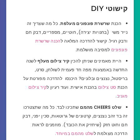
קישוטי DIY
הכנת
שרשרת פונפונים מעלפת.
כל מה שצריך זה
נייר משי (בחנויות יצירה), חוטיים, מספריים, דבק חם
ודבק רגיל. קישור להדרכה המלאה ל
הכנה שרשרת
פונפונים
למסיבה מושלמת.
היית מאמינים שניתן להכין
קיר צילום מעלף
לשנה
החדשה באמצעות מפה חד פעמית לשולחן, סרט,
בריסטול, נצנצים ובלונים? היכנסו להדרכה מפורטת על
הכנת
סט צילום
בהכנת אישית.
ועוד רעיון ל
קיר צילום
מגניב
.
שלט CHEERS מהמם
שתכינו לבד. כל מה שתצטרכו
זה בד זהב נצנצים, קרטונים של גרוטאות, סכין יפני, דבק
חם וחוט חזק (שיחזיק את הכובד). מוזמנים לראות
הדרכה מצולמת ל
שלט מהמם במיוחד.