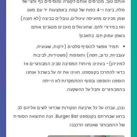
אותם טוב. מכניסים אותם לקערה ומוסיפים כף וחצי של
מלח, ביצה ו-4 כפות של קמח. באמצעות יד עם מעט
שמן מכינים מהעיסה עיגולים, טובלים בביצה (לא חובה)
ואז בפירורי לחם. שהעיגולים מוכנים מטגנים אותם
בשמן עמוק חם. בתאבון!
תמיד אפשר להוסיף סלטים (ירקות, שעועית,
עגבניות, כרוב, חסה) ותוספות (פשטידות, לביבות
למיניהן)- בעינינו מיותר! המסיבה סביב המבורגרים אז
כדאי להתרכז בקונספט. חווינו את זה על בשרנו! אנחנו
הוספנו והוספנו ובסוף ההתמקדות לא הייתה
בהמבורגרים וחבל על ההשקעה.
ובכן, עברנו על כל ארבעת הנקודות שכדאי לשים אליהם לב
ברגע שבחרתם בקונספט Burger Bar.
הנה התוצאה הסופית
של ההמבורגר שאנחנו הרכבנו: