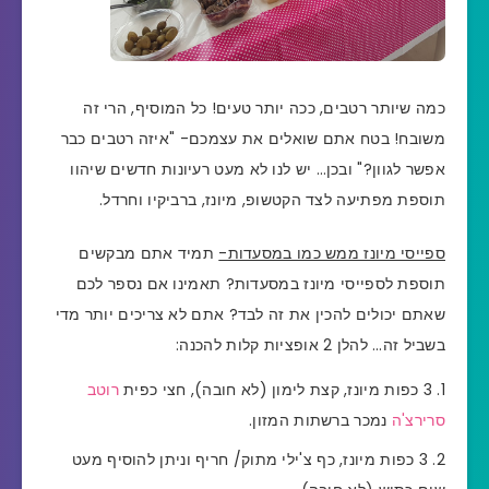
כמה שיותר רטבים, ככה יותר טעים! כל המוסיף, הרי זה
משובח!
בטח אתם שואלים את עצמכם- "איזה רטבים כבר
אפשר לגוון?"
ובכן… יש לנו לא מעט רעיונות חדשים שיהוו
תוספת מפתיעה לצד הקטשופ, מיונז, ברביקיו וחרדל.
ספייסי מיונז ממש כמו במסעדות-
תמיד אתם מבקשים
תוספת לספייסי מיונז במסעדות?
תאמינו אם נספר לכם
שאתם יכולים להכין את זה לבד?
אתם לא צריכים יותר מדי
בשביל זה… להלן 2 אופציות קלות להכנה:
3 כפות מיונז,
קצת לימון (לא חובה), חצי כפית
רוטב
סרירצ'ה
נמכר ברשתות המזון.
3 כפות מיונז, כף צ'ילי מתוק/ חריף וניתן להוסיף מעט