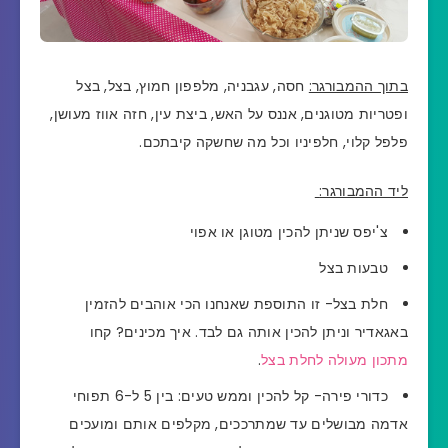
בתוך ההמבורגר:
חסה, עגבניה, מלפפון חמוץ, בצל, בצל
ופטריות מטוגנים, אננס על האש, ביצת עין, חזה אווז מעושן,
פלפל קלוי, חלפיניו וכל מה שחשקה קיבתכם.
ליד ההמבורגר:
צ'יפס שניתן להכין מטוגן או אפוי
טבעות בצל
חלת בצל- זו התוספת שאנחנו הכי אוהבים להזמין
באגאדיר וניתן להכין אותה גם לבד. איך מכינים? קחו
מתכון מעולה לחלת בצל
.
כדורי פירה- קל להכין וממש טעים:
בין 5 ל-6 תפוחי
אדמה מבושלים עד שמתרככים, מקלפים אותם ומועכים