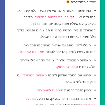
שצריך מתלכלכים
כמו שתמיד אנחנו אומרים- אין חגיגה ללא קינוח. אז
הנה לכם רעיון ל
קאפקייקס בניחוח המבורגר
. מדובר
בקאפקייקס שעליו מונח קיסם עם גומי בצורת
המבורגרים. ניתן להשיג בחנויות הפיצוחים והגומי. בדרך
כלל נמכר באריזות נפרדות ולא במשקל.
תוכלו להכין מאפינס שנראה ממש כמו המבורגר.
היכנסו עכשיו לסרטון הדרכה להכנת
מאפיינס המבורגר.
מאפינס המבורגר שלצידו צ'יפס והכל אכיל! מדריך
מלא להכנת
המבורגר מתוק
.
סרטון עם הסבר מודייק להכנת
מאפינס המבורגר
עם
בצק סוכר למי שאוהב.
רעיון נחמד להגשת
תוספות להמבורגר
.
אם כבר בהמבורגרים עסקינן, אז הנה לכם
בלון